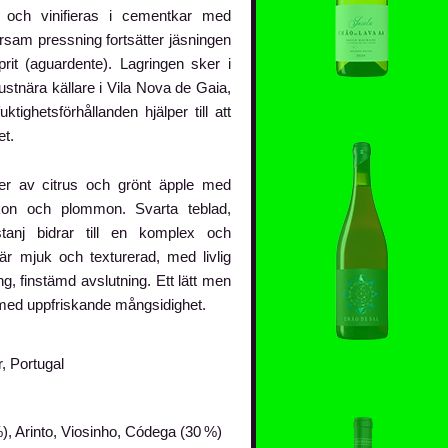
och vinifieras i cementkar med
arsam pressning fortsätter jäsningen
rit (aguardente). Lagringen sker i
stnära källare i Vila Nova de Gaia,
tighetsförhållanden hjälper till att
et.
er av citrus och grönt äpple med
kon och plommon. Svarta teblad,
stanj bidrar till en komplex och
r mjuk och texturerad, med livlig
, finstämd avslutning. Ett lätt men
in med uppfriskande mångsidighet.
, Portugal
), Arinto, Viosinho, Códega (30 %)