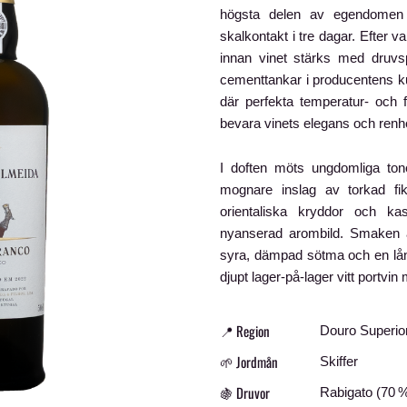
högsta delen av egendomen 
skalkontakt i tre dagar. Efter v
innan vinet stärks med druvsp
cementtankar i producentens ku
där perfekta temperatur- och fuk
bevara vinets elegans och renh
I doften möts ungdomliga ton
mognare inslag av torkad fi
orientaliska kryddor och ka
nyanserad arombild. Smaken ä
syra, dämpad sötma och en lång
djupt lager-på-lager vitt portv
📍 Region
Douro Superior
🌱 Jordmån
Skiffer
🍇 Druvor
Rabigato (70 %