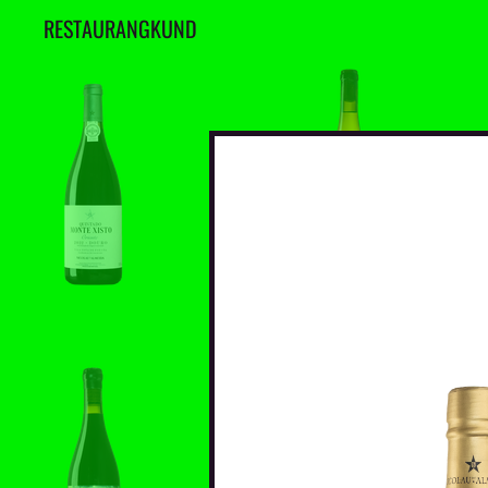
R
E
S
T
A
U
R
A
N
G
K
U
N
D