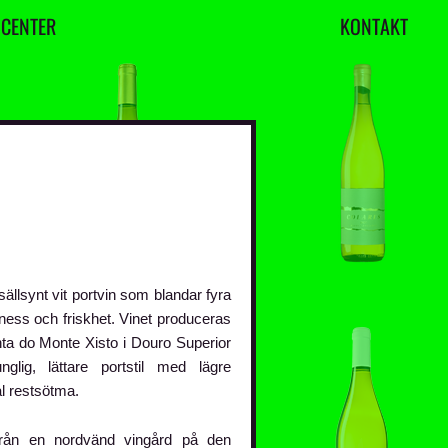
U
C
E
N
T
E
R
K
O
N
T
A
K
T
llsynt vit portvin som blandar fyra
finess och friskhet. Vinet produceras
ta do Monte Xisto i Douro Superior
lig, lättare portstil med lägre
l restsötma.
från en nordvänd vingård på den