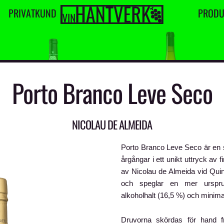
P
R
I
V
A
T
K
U
N
D
P
R
O
D
Porto Branco Leve Seco
NICOLAU DE ALMEIDA
Porto Branco Leve Seco är en sä
årgångar i ett unikt uttryck av 
av Nicolau de Almeida vid Quin
och speglar en mer ursprung
alkoholhalt (16,5 %) och minima
Druvorna skördas för hand 