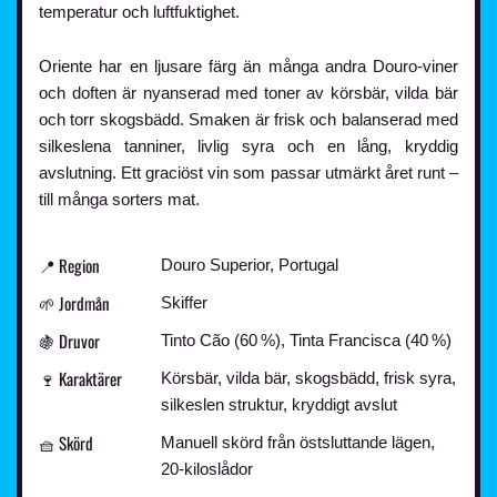
temperatur och luftfuktighet.
Oriente har en ljusare färg än många andra Douro-viner
och doften är nyanserad med toner av körsbär, vilda bär
och torr skogsbädd. Smaken är frisk och balanserad med
silkeslena tanniner, livlig syra och en lång, kryddig
avslutning. Ett graciöst vin som passar utmärkt året runt –
till många sorters mat.
📍 Region
Douro Superior, Portugal
🌱 Jordmån
Skiffer
🍇 Druvor
Tinto Cão (60 %), Tinta Francisca (40 %)
🍷 Karaktärer
Körsbär, vilda bär, skogsbädd, frisk syra,
silkeslen struktur, kryddigt avslut
🧺 Skörd
Manuell skörd från östsluttande lägen,
20-kiloslådor