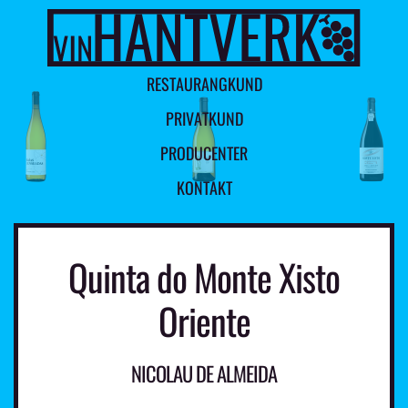
R
E
S
T
A
U
R
A
N
G
K
U
N
D
P
R
I
V
A
T
K
U
N
D
P
R
O
D
U
C
E
N
T
E
R
K
O
N
T
A
K
T
Quinta do Monte Xisto
Oriente
NICOLAU DE ALMEIDA