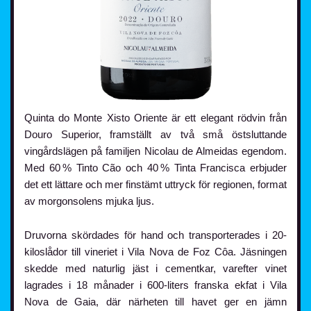
Quinta do Monte Xisto Oriente är ett elegant rödvin från
Douro Superior, framställt av två små östsluttande
vingårdslägen på familjen Nicolau de Almeidas egendom.
Med 60 % Tinto Cão och 40 % Tinta Francisca erbjuder
det ett lättare och mer finstämt uttryck för regionen, format
av morgonsolens mjuka ljus.
Druvorna skördades för hand och transporterades i 20-
kiloslådor till vineriet i Vila Nova de Foz Côa. Jäsningen
skedde med naturlig jäst i cementkar, varefter vinet
lagrades i 18 månader i 600-liters franska ekfat i Vila
Nova de Gaia, där närheten till havet ger en jämn