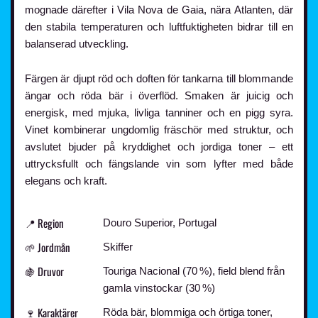
mognade därefter i Vila Nova de Gaia, nära Atlanten, där
den stabila temperaturen och luftfuktigheten bidrar till en
balanserad utveckling.
Färgen är djupt röd och doften för tankarna till blommande
ängar och röda bär i överflöd. Smaken är juicig och
energisk, med mjuka, livliga tanniner och en pigg syra.
Vinet kombinerar ungdomlig fräschör med struktur, och
avslutet bjuder på kryddighet och jordiga toner – ett
uttrycksfullt och fängslande vin som lyfter med både
elegans och kraft.
📍 Region
Douro Superior, Portugal
🌱 Jordmån
Skiffer
🍇 Druvor
Touriga Nacional (70 %), field blend från
gamla vinstockar (30 %)
🍷 Karaktärer
Röda bär, blommiga och örtiga toner,