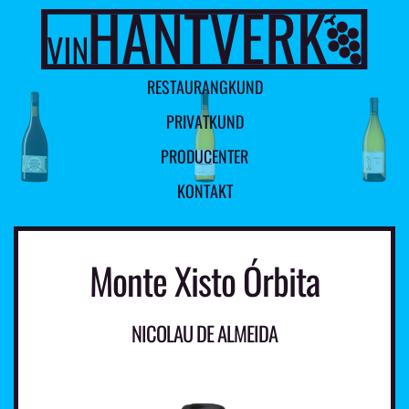
R
E
S
T
A
U
R
A
N
G
K
U
N
D
P
R
I
V
A
T
K
U
N
D
P
R
O
D
U
C
E
N
T
E
R
K
O
N
T
A
K
T
Monte Xisto Órbita
NICOLAU DE ALMEIDA