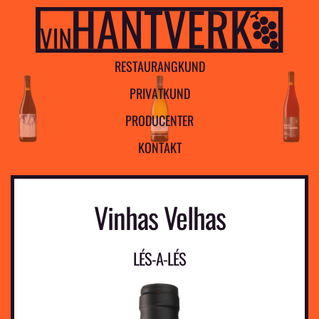
R
E
S
T
A
U
R
A
N
G
K
U
N
D
P
R
I
V
A
T
K
U
N
D
P
R
O
D
U
C
E
N
T
E
R
K
O
N
T
A
K
T
Vinhas Velhas
LÉS-A-LÉS