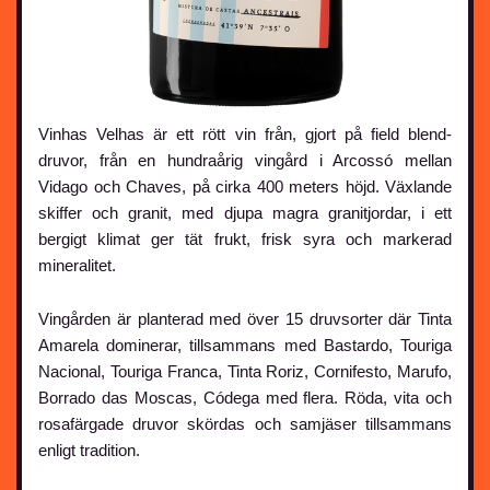
Vinhas Velhas är ett rött vin från, gjort på field blend-
druvor, från en hundraårig vingård i Arcossó mellan
Vidago och Chaves, på cirka 400 meters höjd. Växlande
skiffer och granit, med djupa magra granitjordar, i ett
bergigt klimat ger tät frukt, frisk syra och markerad
mineralitet.
Vingården är planterad med över 15 druvsorter där Tinta
Amarela dominerar, tillsammans med Bastardo, Touriga
Nacional, Touriga Franca, Tinta Roriz, Cornifesto, Marufo,
Borrado das Moscas, Códega med flera. Röda, vita och
rosafärgade druvor skördas och samjäser tillsammans
enligt tradition.