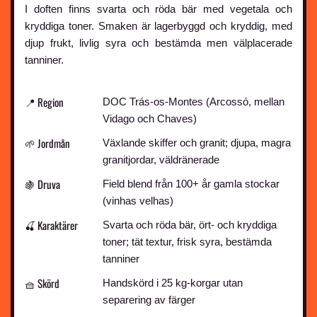
I doften finns svarta och röda bär med vegetala och
kryddiga toner. Smaken är lagerbyggd och kryddig, med
djup frukt, livlig syra och bestämda men välplacerade
tanniner.
📍 Region
DOC Trás-os-Montes (Arcossó, mellan
Vidago och Chaves)
🌱 Jordmån
Växlande skiffer och granit; djupa, magra
granitjordar, väldränerade
🍇 Druva
Field blend från 100+ år gamla stockar
(vinhas velhas)
🍒 Karaktärer
Svarta och röda bär, ört- och kryddiga
toner; tät textur, frisk syra, bestämda
tanniner
🧺 Skörd
Handskörd i 25 kg-korgar utan
separering av färger