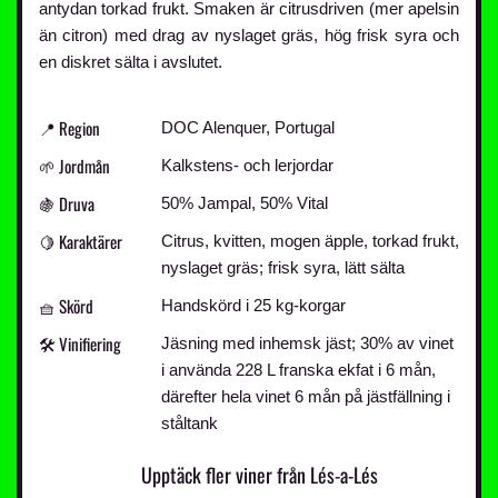
antydan torkad frukt. Smaken är citrusdriven (mer apelsin
än citron) med drag av nyslaget gräs, hög frisk syra och
en diskret sälta i avslutet.
📍 Region
DOC Alenquer, Portugal
🌱 Jordmån
Kalkstens- och lerjordar
🍇 Druva
50% Jampal, 50% Vital
🍋 Karaktärer
Citrus, kvitten, mogen äpple, torkad frukt,
nyslaget gräs; frisk syra, lätt sälta
🧺 Skörd
Handskörd i 25 kg-korgar
🛠️ Vinifiering
Jäsning med inhemsk jäst; 30% av vinet
i använda 228 L franska ekfat i 6 mån,
därefter hela vinet 6 mån på jästfällning i
ståltank
Upptäck fler viner från Lés-a-Lés