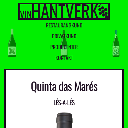
R
E
S
T
A
U
R
A
N
G
K
U
N
D
P
R
I
V
A
T
K
U
N
D
P
R
O
D
U
C
E
N
T
E
R
K
O
N
T
A
K
T
Quinta das Marés
LÉS-A-LÉS